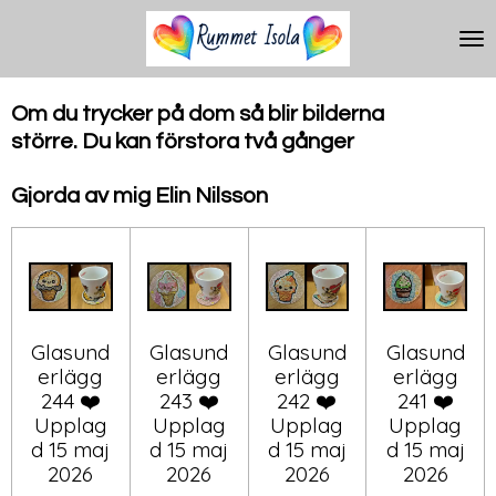
Hoppa
till
huvudinnehållet
Om du trycker på dom så blir bilderna
större.
Du kan förstora två gånger
Gjorda av mig Elin Nilsson
Glasund
Glasund
Glasund
Glasund
erlägg
erlägg
erlägg
erlägg
244 ❤️
243 ❤️
242 ❤️
241 ❤️
Upplag
Upplag
Upplag
Upplag
d 15 maj
d 15 maj
d 15 maj
d 15 maj
2026
2026
2026
2026