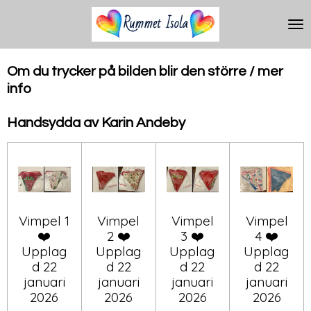
Hoppa
till
huvudinnehållet
Om du trycker på bilden blir den större / mer
info
Handsydda av Karin Andeby
Vimpel 1
Vimpel
Vimpel
Vimpel
❤️
2 ❤️
3 ❤️
4 ❤️
Upplag
Upplag
Upplag
Upplag
d 22
d 22
d 22
d 22
januari
januari
januari
januari
2026
2026
2026
2026