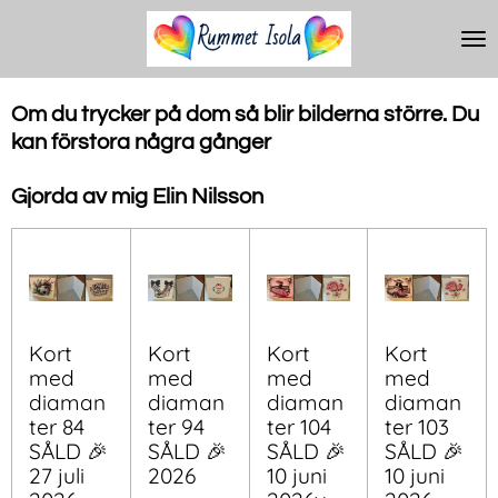
Hoppa
till
huvudinnehållet
Om du trycker på dom så blir bilderna större.
Du
kan förstora några gånger
Gjorda av mig Elin Nilsson
Kort
Kort
Kort
Kort
med
med
med
med
diaman
diaman
diaman
diaman
ter 84
ter 94
ter 104
ter 103
SÅLD 🎉
SÅLD 🎉
SÅLD 🎉
SÅLD 🎉
27 juli
2026
10 juni
10 juni