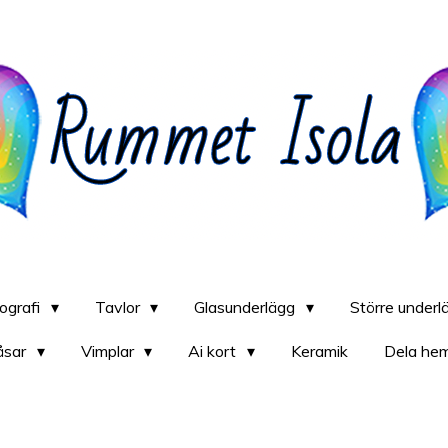
iografi
Tavlor
Glasunderlägg
Större under
åsar
Vimplar
Ai kort
Keramik
Dela he