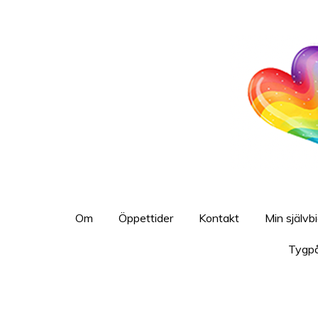
Hoppa
till
huvudinnehållet
Om
Öppettider
Kontakt
Min självb
Tygp