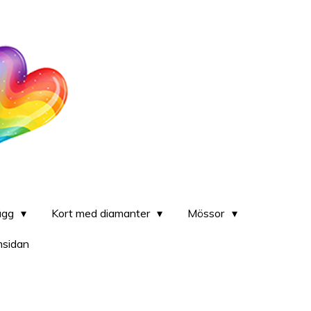
lägg
Kort med diamanter
Mössor
msidan