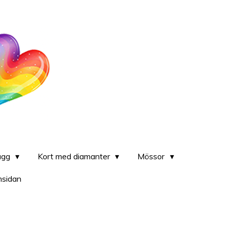
lägg
Kort med diamanter
Mössor
msidan