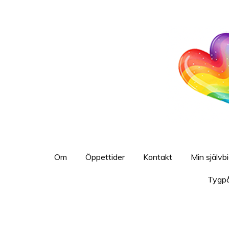
Hoppa
till
huvudinnehållet
Om
Öppettider
Kontakt
Min självb
Tygp