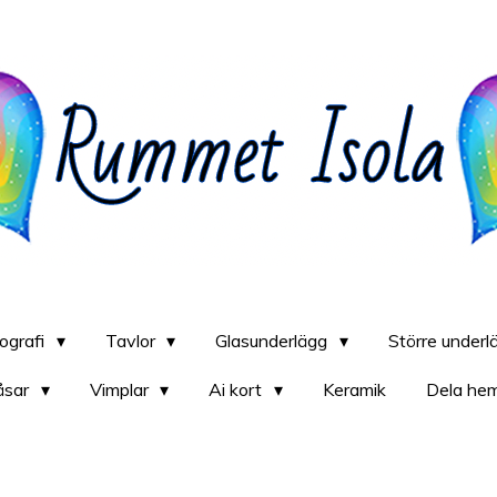
iografi
Tavlor
Glasunderlägg
Större under
åsar
Vimplar
Ai kort
Keramik
Dela he