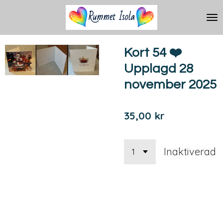
Hoppa
till
huvudinnehållet
Kort 54 ❤️
Upplagd 28
november 2025
35,00 kr
Inaktiverad