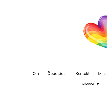
Hoppa
till
huvudinnehållet
Om
Öppettider
Kontakt
Min 
Mössor