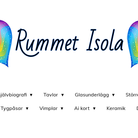
självbiografi
Tavlor
Glasunderlägg
Stör
Tygpåsar
Vimplar
Ai kort
Keramik