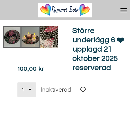
Hoppa
till
huvudinnehållet
Större
underlägg 6 ❤️
upplagd 21
oktober 2025
reserverad
100,00 kr
Inaktiverad