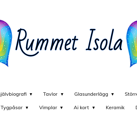
självbiografi
Tavlor
Glasunderlägg
Stör
Tygpåsar
Vimplar
Ai kort
Keramik