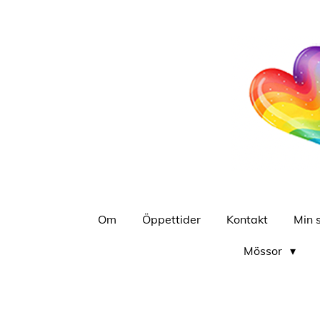
Hoppa
till
huvudinnehållet
Om
Öppettider
Kontakt
Min 
Mössor