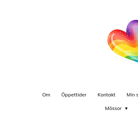
Hoppa
till
huvudinnehållet
Om
Öppettider
Kontakt
Min 
Mössor