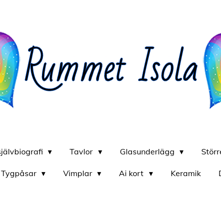
självbiografi
Tavlor
Glasunderlägg
Stör
Tygpåsar
Vimplar
Ai kort
Keramik