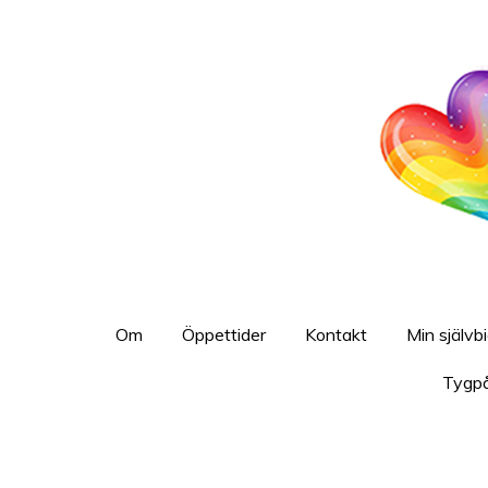
Hoppa
till
huvudinnehållet
Om
Öppettider
Kontakt
Min självb
Tygp