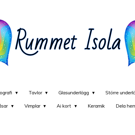
iografi
Tavlor
Glasunderlägg
Större under
åsar
Vimplar
Ai kort
Keramik
Dela he