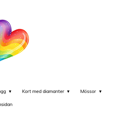
lägg
Kort med diamanter
Mössor
msidan