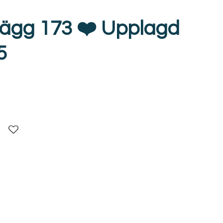
lägg 173 ❤️ Upplagd
5