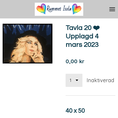
Hoppa
till
huvudinnehållet
Tavla 20 ❤️
Upplagd 4
mars 2023
0,00 kr
Inaktiverad
40 x 50